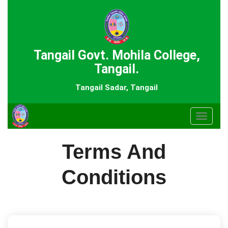
Tangail Govt. Mohila College,
Tangail.
Tangail Sadar, Tangail
Toggle
navigat
Terms And
Conditions