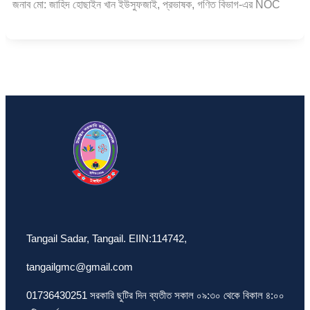
জনাব মো: জাহিদ হোছাইন খান ইউসুফজাই, প্রভাষক, গণিত বিভাগ-এর NOC
Tangail Sadar, Tangail. EIIN:114742,
tangailgmc@gmail.com
01736430251 সরকারি ছুটির দিন ব্যতীত সকাল ০৯:৩০ থেকে বিকাল ৪:০০